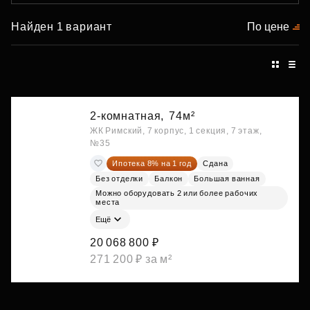
Найден 1 вариант
По цене
2-комнатная,
74м²
ЖК Римский, 7 корпус, 1 секция, 7 этаж,
№35
Ипотека 8% на 1 год
Сдана
Без отделки
Балкон
Большая ванная
Можно оборудовать 2 или более рабочих
места
Ещё
20 068 800 ₽
271 200 ₽ за м²