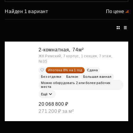
Найден 1 вариант
По цене
2-комнатная,
74м²
ЖК Римский, 7 корпус, 1 секция, 7 этаж,
№35
Ипотека 8% на 1 год
Сдана
Без отделки
Балкон
Большая ванная
Можно оборудовать 2 или более рабочих
места
Ещё
20 068 800 ₽
271 200 ₽ за м²