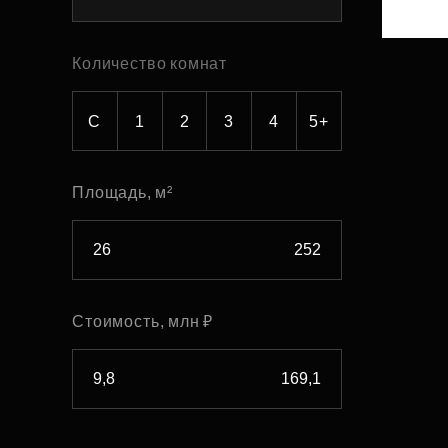
Рефинансирование
Количество комнат
С
1
2
3
4
5+
Площадь, м²
Стоимость, млн ₽