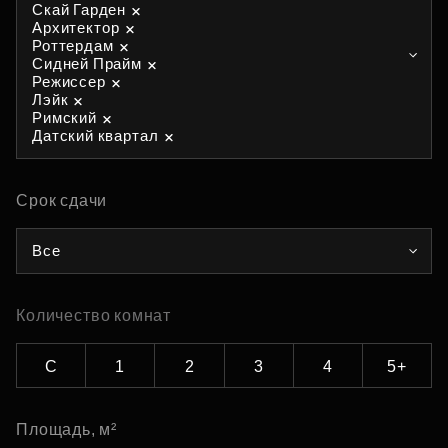
Скай Гарден
Архитектор
Роттердам
Сидней Прайм
Режиссер
Лэйк
Римский
Датский квартал
Срок сдачи
Все
Количество комнат
С
1
2
3
4
5+
Площадь, м²