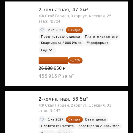
2-комнатная,
47.3м²
ЖК Скай Гарден, 3 корпус, 4 секция, 25
этаж, №724
2 кв 2027
Скидка
Предчистовая отделка
Платите как хотите
Квартира за 2 000 ₽/мес
Евроформат
Ещё
21 612 080 ₽
-17%
26 038 650 ₽
456 915 ₽ за м²
2-комнатная,
56.5м²
ЖК Скай Гарден, 2 корпус, 1 секция, 31
этаж, №147
1 кв 2027
Скидка
Без отделки
Платите как хотите
Квартира за 2 000 ₽/мес