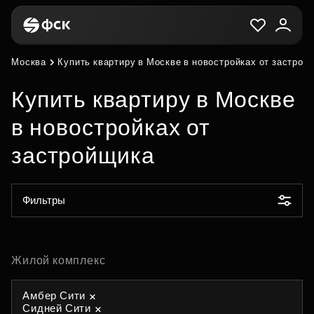
Москва
Купить квартиру в Москве в новостройках от застрой
Купить квартиру в Москве
в новостройках от
застройщика
Фильтры
Жилой комплекс
Амбер Сити
Сидней Сити