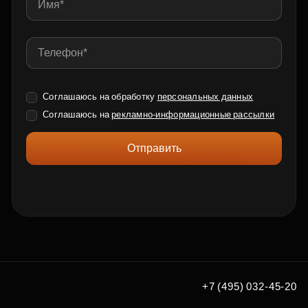
Соглашаюсь на обработку
персональных данных
Соглашаюсь на
рекламно-информационные рассылки
Отправить
+7 (495) 032-45-20