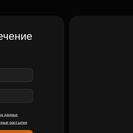
ечение
ых данных
нные рассылки