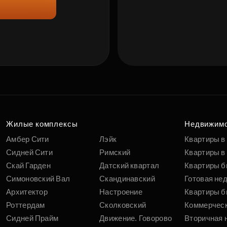
Жилые комплексы
Недвижим
Амбер Сити
Лэйк
Квартиры в
Сидней Сити
Римский
Квартиры в 
Скай Гарден
Датский квартал
Квартиры б
Симоновский Вал
Скандинавский
Готовая не
Архитектор
Настроение
Квартиры б
Роттердам
Сколковский
Коммерчес
Сидней Прайм
Движение. Говорово
Вторичная 