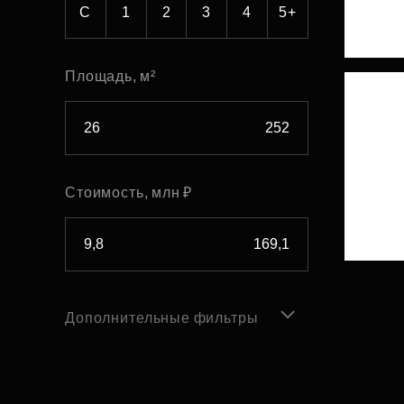
С
1
2
3
4
5+
Площадь, м²
Стоимость, млн ₽
Дополнительные фильтры