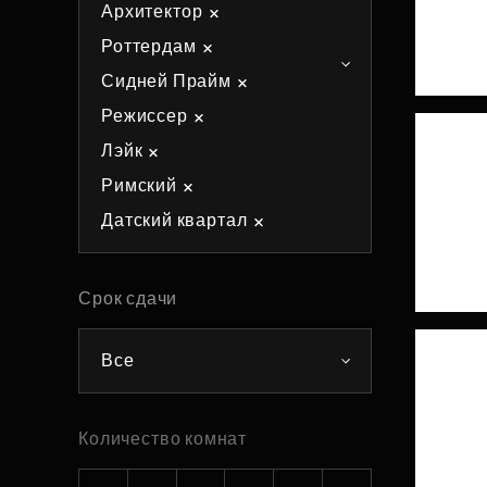
Архитектор
Рефинансирование
Роттердам
Сидней Прайм
Режиссер
Лэйк
Римский
Датский квартал
Срок сдачи
Все
Количество комнат