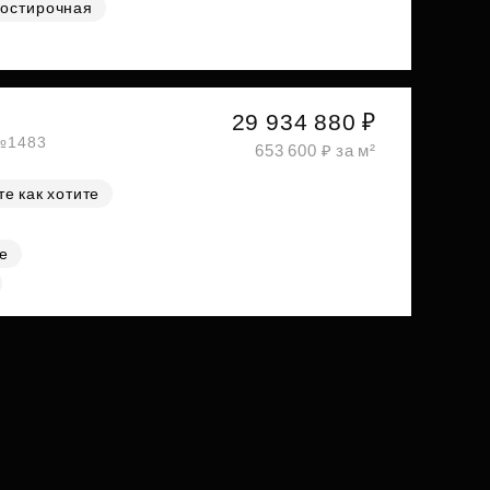
остирочная
29 934 880 ₽
 №1483
653 600 ₽ за м²
е как хотите
е