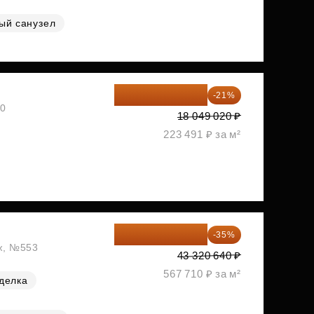
ый санузел
14 258 726 ₽
-21%
30
18 049 020 ₽
223 491 ₽ за м²
28 158 416 ₽
-35%
аж, №553
43 320 640 ₽
567 710 ₽ за м²
делка