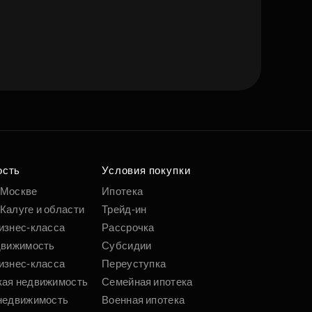
ость
Условия покупки
 Москве
Ипотека
Калуге и области
Трейд-ин
изнес-класса
Рассрочка
движимость
Субсидии
изнес-класса
Переуступка
кая недвижимость
Семейная ипотека
недвижимость
Военная ипотека