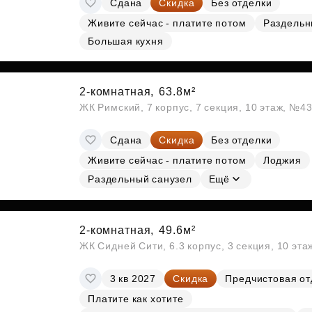
Сдана
Скидка
Без отделки
Субсидии
Живите сейчас - платите потом
Раздельн
Большая кухня
2-комнатная,
63.8м²
ЖК Римский, 7 корпус, 7 секция, 10 этаж, №4
Сдана
Скидка
Без отделки
Живите сейчас - платите потом
Лоджия
Раздельный санузел
Ещё
2-комнатная,
49.6м²
ЖК Сидней Сити, 6.3 корпус, 3 секция, 10 эт
3 кв 2027
Скидка
Предчистовая от
Платите как хотите