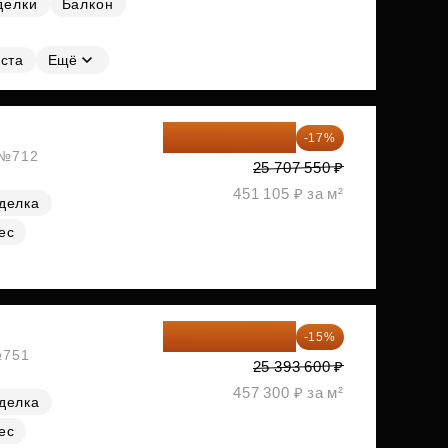
делки
Балкон
ста
Ещё
21 337 267 ₽
-17%
, №712
25 707 550 ₽
451 105 ₽ за м²
делка
ес
21 584 560 ₽
-15%
№751
25 393 600 ₽
457 300 ₽ за м²
делка
ес