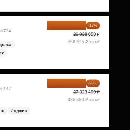
21 612 080 ₽
-17%
, №724
26 038 650 ₽
456 915 ₽ за м²
делка
ес
21 858 720 ₽
-20%
, №147
27 323 400 ₽
386 880 ₽ за м²
ес
Лоджия