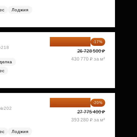
ес
Лоджия
22 184 655 ₽
-17%
№218
26 728 500 ₽
430 770 ₽ за м²
делка
ес
22 220 320 ₽
-20%
, №202
27 775 400 ₽
393 280 ₽ за м²
ес
Лоджия