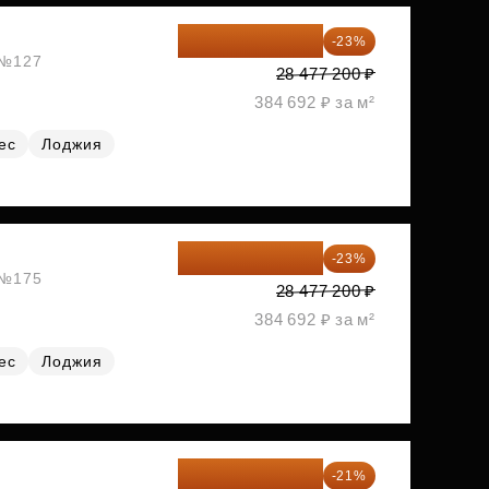
21 927 444 ₽
-23%
, №127
28 477 200 ₽
384 692 ₽ за м²
ес
Лоджия
21 927 444 ₽
-23%
, №175
28 477 200 ₽
384 692 ₽ за м²
ес
Лоджия
21 967 988 ₽
-21%