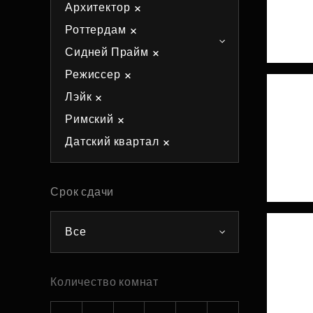
Архитектор
Рефинансирование
Роттердам
Сидней Прайм
Режиссер
Лэйк
Римский
Датский квартал
Срок сдачи
Все
Количество комнат