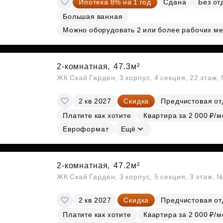
Ипотека 8% на 1 год
Сдана
Без от
Субсидии
Большая ванная
Можно оборудовать 2 или более рабочих ме
2-комнатная,
47.3м²
ЖК Скай Гарден, 3 корпус, 4 секция, 22 этаж
2 кв 2027
Скидка
Предчистовая от
Платите как хотите
Квартира за 2 000 ₽/м
Евроформат
Ещё
2-комнатная,
47.2м²
ЖК Скай Гарден, 3 корпус, 5 секция, 3 этаж, 
2 кв 2027
Скидка
Предчистовая от
Платите как хотите
Квартира за 2 000 ₽/м