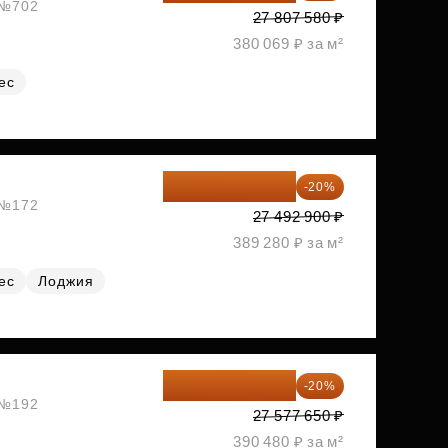
, №702
27 807 580 ₽
380 069 ₽ за м²
ес
21 994 320 ₽
-20%
, №172
27 492 900 ₽
389 280 ₽ за м²
ес
Лоджия
22 062 120 ₽
-20%
, №192
27 577 650 ₽
390 480 ₽ за м²