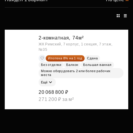
2-комнатная,
74м²
ЖК Римский, 7 корпус, 1 секция, 7 этаж,
№35
Ипотека 8% на 1 год
Сдана
Без отделки
Балкон
Большая ванная
Можно оборудовать 2 или более рабочих
места
Ещё
20 068 800 ₽
271 200 ₽ за м²