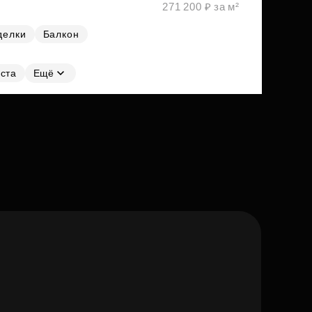
271 200 ₽ за м²
делки
Балкон
ста
Ещё