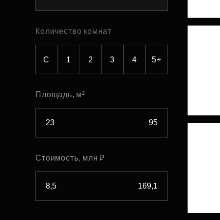
Рефинансирование
Количество комнат
С
1
2
3
4
5+
Площадь, м²
Стоимость, млн ₽