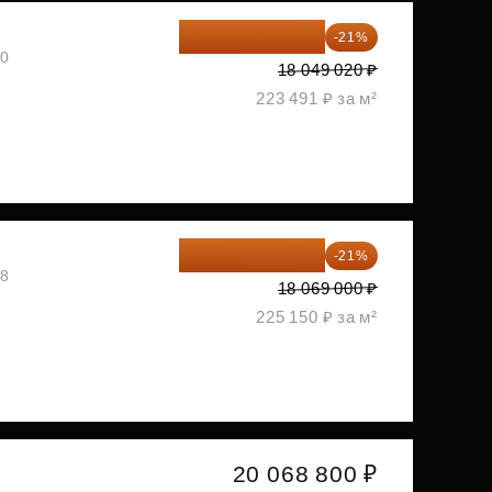
14 258 726 ₽
-21%
30
18 049 020 ₽
223 491 ₽ за м²
14 274 510 ₽
-21%
08
18 069 000 ₽
225 150 ₽ за м²
20 068 800 ₽