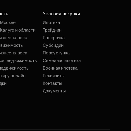
ость
Условия покупки
 Москве
Ипотека
Калуге и области
Трейд-ин
изнес-класса
Рассрочка
движимость
Субсидии
изнес-класса
Переуступка
кая недвижимость
Семейная ипотека
недвижимость
Военная ипотека
ртиру онлайн
Реквизиты
дки
Контакты
Документы