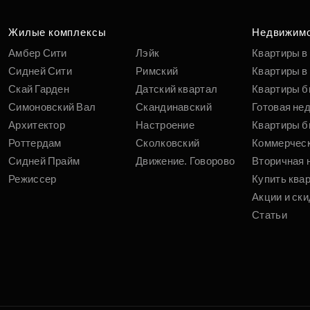
Жилые комплексы
Недвижим
Амбер Сити
Лэйк
Квартиры в
Сидней Сити
Римский
Квартиры в 
Скай Гарден
Датский квартал
Квартиры б
Симоновский Вал
Скандинавский
Готовая не
Архитектор
Настроение
Квартиры б
Роттердам
Сколковский
Коммерчес
Сидней Прайм
Движение. Говорово
Вторичная 
Режиссер
Купить ква
Акции и ски
Статьи