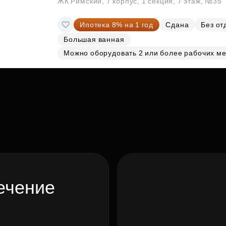
ЖК Римский, 7 корпус, 1 секция, 7 этаж, №35
Ипотека 8% на 1 год
Сдана
Без от
Большая ванная
Можно оборудовать 2 или более рабочих ме
ечение