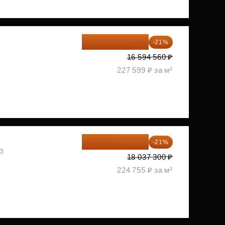
13 109 702 ₽
-21%
1
16 594 560 ₽
227 599 ₽ за м²
14 249 467 ₽
-21%
03
18 037 300 ₽
224 755 ₽ за м²