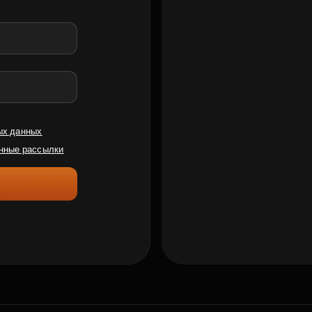
ых данных
нные рассылки