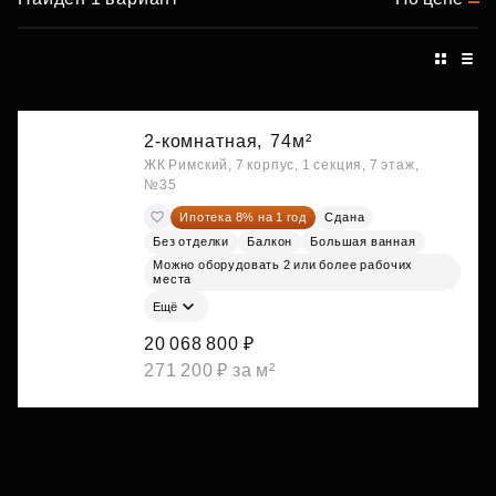
2-комнатная,
74м²
ЖК Римский, 7 корпус, 1 секция, 7 этаж,
№35
Ипотека 8% на 1 год
Сдана
Без отделки
Балкон
Большая ванная
Можно оборудовать 2 или более рабочих
места
Ещё
20 068 800 ₽
271 200 ₽ за м²