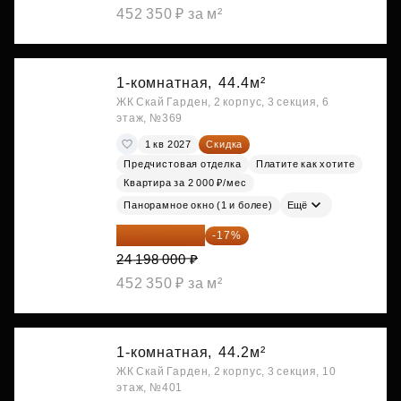
452 350 ₽ за м²
1-комнатная,
44.4м²
ЖК Скай Гарден, 2 корпус, 3 секция, 6
этаж, №369
1 кв 2027
Скидка
Предчистовая отделка
Платите как хотите
Квартира за 2 000 ₽/мес
Панорамное окно (1 и более)
Ещё
20 084 340 ₽
-17%
24 198 000 ₽
452 350 ₽ за м²
1-комнатная,
44.2м²
ЖК Скай Гарден, 2 корпус, 3 секция, 10
этаж, №401