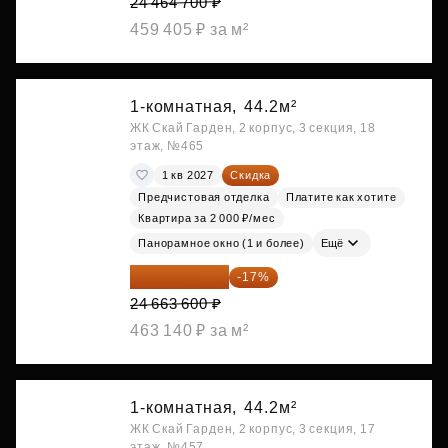
24 464 700 ₽
459 405 ₽ за м²
1-комнатная,
44.2м²
ЖК Скай Гарден, 2 корпус, 3 секция, 18
этаж, №465
1 кв 2027
Скидка
Предчистовая отделка
Платите как хотите
Квартира за 2 000 ₽/мес
Панорамное окно (1 и более)
Ещё
20 470 788 ₽
-17%
24 663 600 ₽
463 140 ₽ за м²
1-комнатная,
44.2м²
ЖК Скай Гарден, 2 корпус, 3 секция, 17
этаж, №457