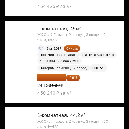
454 425 ₽ за м²
1-комнатная,
45м²
ЖК Скай Гарден, 2 корпус, 3 секция, 2
этаж, №338
1 кв 2027
Скидка
Предчистовая отделка
Платите как хотите
Квартира за 2 000 ₽/мес
Панорамное окно (1 и более)
Ещё
20 260 800 ₽
-16%
24 120 000 ₽
450 240 ₽ за м²
1-комнатная,
44.2м²
ЖК Скай Гарден, 2 корпус, 3 секция, 13
этаж, №425