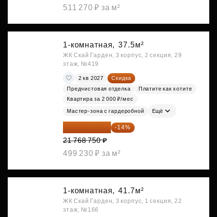
511 270 ₽ за м²
1-комнатная,
37.5м²
ЖК Скай Гарден, 3 корпус, 2 секция, 29
этаж, №419
2 кв 2027
Скидка
Предчистовая отделка
Платите как хотите
Квартира за 2 000 ₽/мес
Мастер-зона с гардеробной
Ещё
18 721 125 ₽
-14%
21 768 750 ₽
499 230 ₽ за м²
1-комнатная,
41.7м²
ЖК Скай Гарден, 3 корпус, 1 секция, 22
этаж, №166