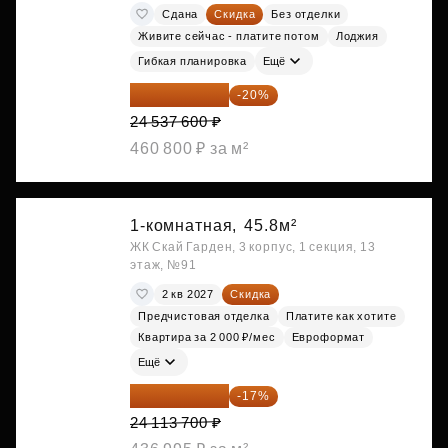
Сдана
Скидка
Без отделки
Живите сейчас - платите потом
Лоджия
Гибкая планировка
Ещё
19 630 080 ₽
-20%
24 537 600 ₽
460 800 ₽ за м²
1-комнатная,
45.8м²
ЖК Скай Гарден, 3 корпус, 1 секция, 13
этаж, №91
2 кв 2027
Скидка
Предчистовая отделка
Платите как хотите
Квартира за 2 000 ₽/мес
Евроформат
Ещё
20 014 371 ₽
-17%
24 113 700 ₽