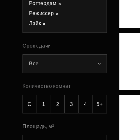
Роттердам
Рефинансирование
Режиссер
Лэйк
Срок сдачи
Все
Количество комнат
С
1
2
3
4
5+
Площадь, м²