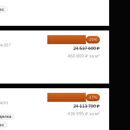
ес
19 630 080 ₽
-20%
, №357
24 537 600 ₽
460 800 ₽ за м²
20 014 371 ₽
-17%
 №91
24 113 700 ₽
436 995 ₽ за м²
делка
ес