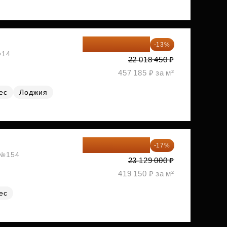
19 156 052 ₽
-13%
№14
22 018 450 ₽
457 185 ₽ за м²
ес
Лоджия
19 197 070 ₽
-17%
, №154
23 129 000 ₽
419 150 ₽ за м²
ес