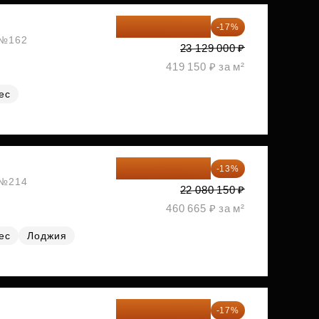
19 197 070 ₽
-17%
, №162
23 129 000 ₽
419 150 ₽ за м²
ес
19 209 731 ₽
-13%
, №214
22 080 150 ₽
460 665 ₽ за м²
ес
Лоджия
19 292 105 ₽
-17%