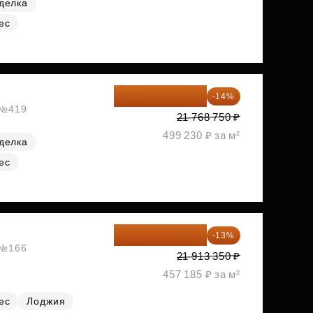
делка
ес
18 721 125 ₽
-14%
, №419
21 768 750 ₽
499 230 ₽ за м²
делка
ес
19 064 615 ₽
-13%
, №166
21 913 350 ₽
457 185 ₽ за м²
ес
Лоджия