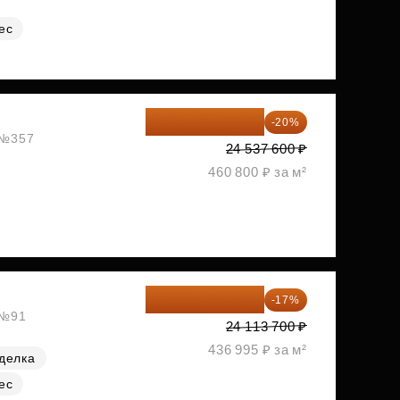
ес
19 630 080 ₽
-20%
, №357
24 537 600 ₽
460 800 ₽ за м²
20 014 371 ₽
-17%
 №91
24 113 700 ₽
436 995 ₽ за м²
делка
ес