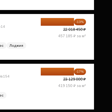
19 156 052 ₽
-13%
№14
22 018 450 ₽
457 185 ₽ за м²
ес
Лоджия
19 197 070 ₽
-17%
, №154
23 129 000 ₽
419 150 ₽ за м²
ес