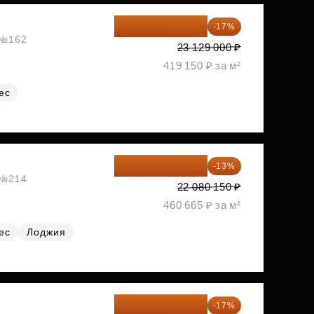
19 197 070 ₽
-17%
, №162
23 129 000 ₽
419 150 ₽ за м²
ес
19 209 731 ₽
-13%
, №214
22 080 150 ₽
460 665 ₽ за м²
ес
Лоджия
19 292 105 ₽
-17%