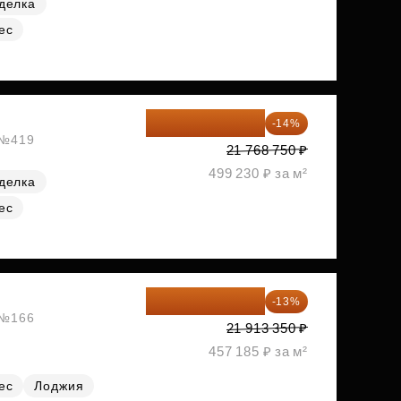
делка
ес
18 721 125 ₽
-14%
, №419
21 768 750 ₽
499 230 ₽ за м²
делка
ес
19 064 615 ₽
-13%
, №166
21 913 350 ₽
457 185 ₽ за м²
ес
Лоджия