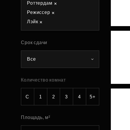
Роттердам
Рефинансирование
Режиссер
Лэйк
Срок сдачи
Все
Количество комнат
С
1
2
3
4
5+
Площадь, м²