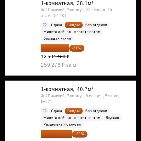
1-комнатная,
38.1м²
ЖК Римский, 7 корпус, 20 секция, 10
этаж, №1481
Сдана
Скидка
Без отделки
Живите сейчас - платите потом
Большая кухня
9 878 492 ₽
-21%
12 504 420 ₽
259 278 ₽ за м²
1-комнатная,
40.7м²
ЖК Римский, 7 корпус, 9 секция, 5 этаж,
№572
Сдана
Скидка
Без отделки
Живите сейчас - платите потом
Лоджия
Раздельный санузел
10 176 425 ₽
-21%