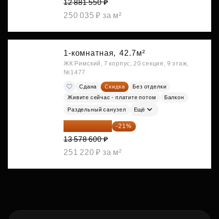
12 881 550 ₽
250 035 ₽ за м²
1-комнатная,
42.7м²
ЖК Римский, 7 корпус, 20 секция, 9 этаж,
№1477
Сдана
Скидка
Без отделки
Живите сейчас - платите потом
Балкон
Раздельный санузел
Ещё
10 727 094 ₽
-21%
13 578 600 ₽
251 220 ₽ за м²