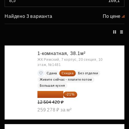
Найдено 3 варианта
По цене
1-комнатная,
38.1м²
ЖК Римский, 7 корпус, 20 секция, 10
этаж, №1481
Сдана
Скидка
Без отделки
Живите сейчас - платите потом
Большая кухня
9 878 492 ₽
-21%
12 504 420 ₽
259 278 ₽ за м²