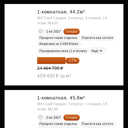
1-комнатная,
44.2м²
ЖК Скай Гарден, 2 корпус, 3 секция, 14
этаж, №433
1 кв 2027
Скидка
Предчистовая отделка
Платите как хотите
Квартира за 2 000 ₽/мес
Панорамное окно (1 и более)
Ещё
20 305 701 ₽
-17%
24 464 700 ₽
459 405 ₽ за м²
1-комнатная,
45.8м²
ЖК Скай Гарден, 3 корпус, 1 секция, 19
этаж, №139
2 кв 2027
Скидка
Предчистовая отделка
Платите как хотите