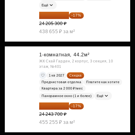
Ещё
20 090 399 ₽
-17%
24 205 300 ₽
438 655 ₽ за м²
1-комнатная,
44.2м²
ЖК Скай Гарден, 2 корпус, 3 секция, 10
этаж, №401
1 кв 2027
Скидка
Предчистовая отделка
Платите как хотите
Квартира за 2 000 ₽/мес
Панорамное окно (1 и более)
Ещё
20 122 271 ₽
-17%
24 243 700 ₽
455 255 ₽ за м²