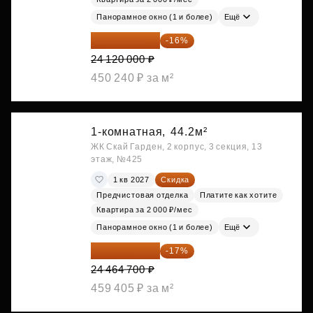
Панорамное окно (1 и более)
Ещё
20 260 800 ₽
-16%
24 120 000 ₽
450 240 ₽ за м²
1-комнатная,
44.2м²
ЖК Скай Гарден, 2 корпус, 3 секция, 13
этаж, №425
1 кв 2027
Скидка
Предчистовая отделка
Платите как хотите
Квартира за 2 000 ₽/мес
Панорамное окно (1 и более)
Ещё
20 305 701 ₽
-17%
24 464 700 ₽
459 405 ₽ за м²