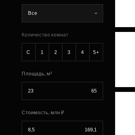
Рефинансирование
Все
Количество комнат
С
1
2
3
4
5+
Площадь, м²
Стоимость, млн ₽