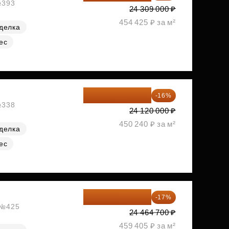
№393
24 309 000 ₽
454 425 ₽ за м²
делка
ес
20 260 800 ₽
-16%
№338
24 120 000 ₽
450 240 ₽ за м²
делка
ес
20 305 701 ₽
-17%
, №425
24 464 700 ₽
459 405 ₽ за м²