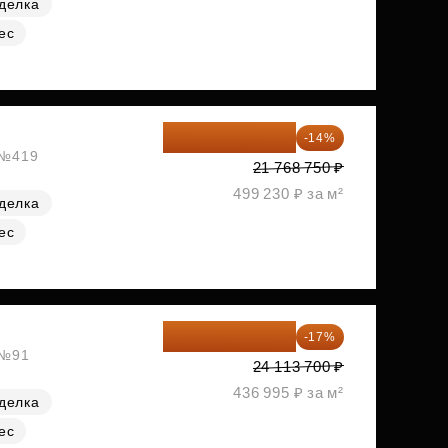
делка
ес
18 721 125 ₽
-14%
, №419
21 768 750 ₽
499 230 ₽ за м²
делка
ес
20 014 371 ₽
-17%
 №91
24 113 700 ₽
436 995 ₽ за м²
делка
ес