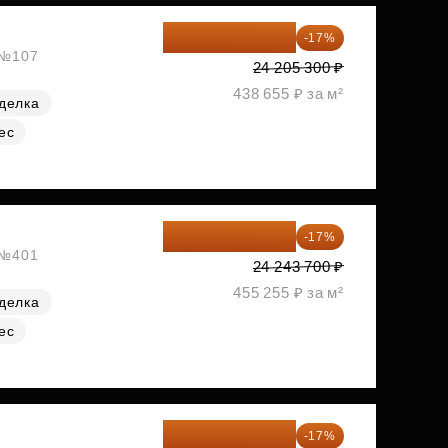
20 090 399 ₽
-17%
, №107
24 205 300 ₽
438 655 ₽ за м²
делка
ес
20 122 271 ₽
-17%
, №401
24 243 700 ₽
455 255 ₽ за м²
делка
ес
20 176 470 ₽
-17%