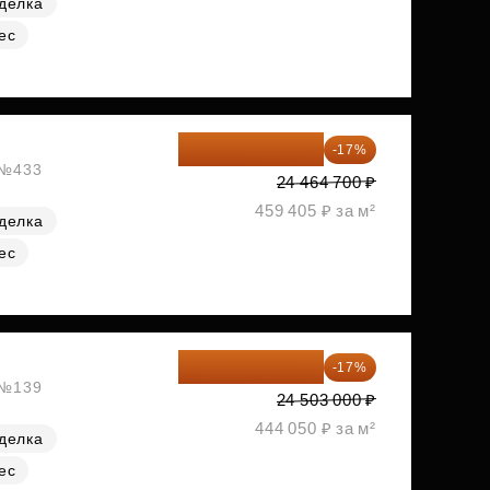
делка
ес
20 305 701 ₽
-17%
, №433
24 464 700 ₽
459 405 ₽ за м²
делка
ес
20 337 490 ₽
-17%
, №139
24 503 000 ₽
444 050 ₽ за м²
делка
ес