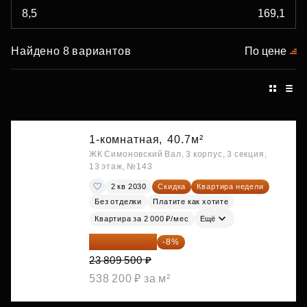
Найдено 8 вариантов
По цене
1-комнатная,
40.7м²
ЖК Симоновский Вал, 3 корпус, 3 секция,
13 этаж, №143
2 кв 2030
Скидка
Квартира недели
Без отделки
Платите как хотите
Квартира за 2 000 ₽/мес
Ещё
21 904 740 ₽
-8%
23 809 500 ₽
538 200 ₽ за м²