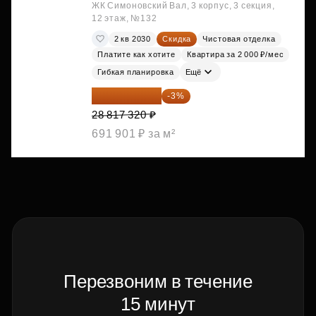
ЖК Симоновский Вал, 3 корпус, 3 секция,
12 этаж, №132
2 кв 2030
Скидка
Чистовая отделка
Платите как хотите
Квартира за 2 000 ₽/мес
Гибкая планировка
Ещё
27 952 800 ₽
-3%
28 817 320 ₽
691 901 ₽ за м²
Перезвоним в течение
15 минут