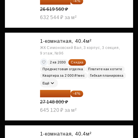
25 554 778 ₽
-4%
26 619 560 ₽
632 544 ₽ за м²
1-комнатная,
40.4м²
ЖК Симоновский Вал, 3 корпус, 3 секция,
9 этаж, №96
2 кв 2030
Скидка
Предчистовая отделка
Платите как хотите
Квартира за 2 000 ₽/мес
Гибкая планировка
Ещё
26 062 848 ₽
-4%
27 148 800 ₽
645 120 ₽ за м²
1-комнатная,
40.4м²