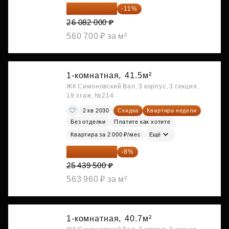
23 212 980 ₽
-11%
26 082 000 ₽
560 700 ₽ за м²
1-комнатная,
41.5м²
ЖК Симоновский Вал, 3 корпус, 3 секция,
19 этаж, №214
2 кв 2030
Скидка
Квартира недели
Без отделки
Платите как хотите
Квартира за 2 000 ₽/мес
Ещё
23 404 340 ₽
-8%
25 439 500 ₽
563 960 ₽ за м²
1-комнатная,
40.7м²