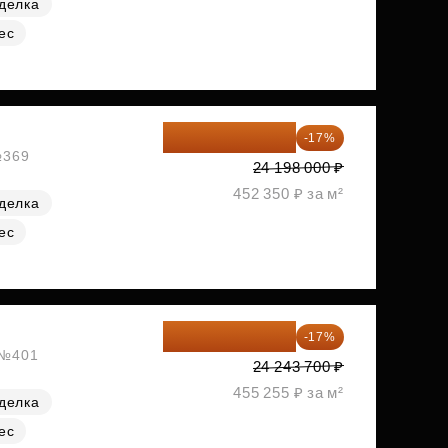
делка
ес
20 084 340 ₽
-17%
№369
24 198 000 ₽
452 350 ₽ за м²
делка
ес
20 122 271 ₽
-17%
, №401
24 243 700 ₽
455 255 ₽ за м²
делка
ес