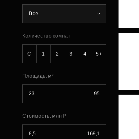
Рефинансирование
Все
Количество комнат
С
1
2
3
4
5+
Площадь, м²
Стоимость, млн ₽