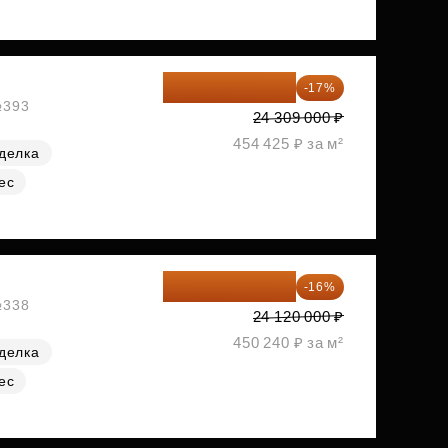
20 176 470 ₽
-17%
№393
24 309 000 ₽
454 425 ₽ за м²
делка
ес
20 260 800 ₽
-16%
№338
24 120 000 ₽
450 240 ₽ за м²
делка
ес