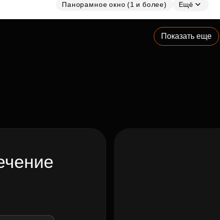
Панорамное окно (1 и более)
Ещё
Показать еще
ечение