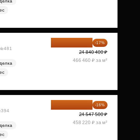
делка
ес
20 617 532 ₽
-17%
, №481
24 840 400 ₽
466 460 ₽ за м²
делка
ес
20 619 900 ₽
-16%
№394
24 547 500 ₽
458 220 ₽ за м²
делка
ес