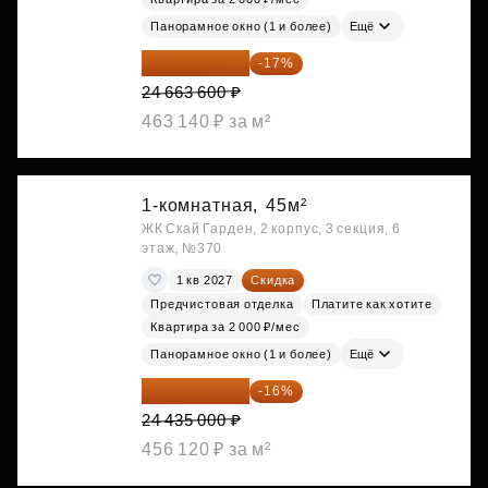
Панорамное окно (1 и более)
Ещё
20 470 788 ₽
-17%
24 663 600 ₽
463 140 ₽ за м²
1-комнатная,
45м²
ЖК Скай Гарден, 2 корпус, 3 секция, 6
этаж, №370
1 кв 2027
Скидка
Предчистовая отделка
Платите как хотите
Квартира за 2 000 ₽/мес
Панорамное окно (1 и более)
Ещё
20 525 400 ₽
-16%
24 435 000 ₽
456 120 ₽ за м²