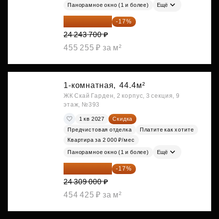
Панорамное окно (1 и более)
Ещё
20 122 271 ₽
-17%
24 243 700 ₽
455 255 ₽ за м²
1-комнатная,
44.4м²
ЖК Скай Гарден, 2 корпус, 3 секция, 9
этаж, №393
1 кв 2027
Скидка
Предчистовая отделка
Платите как хотите
Квартира за 2 000 ₽/мес
Панорамное окно (1 и более)
Ещё
20 176 470 ₽
-17%
24 309 000 ₽
454 425 ₽ за м²