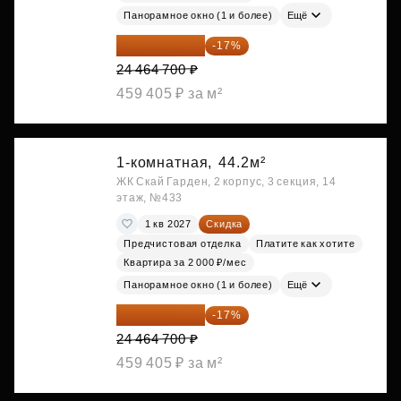
Панорамное окно (1 и более)
Ещё
20 305 701 ₽
-17%
24 464 700 ₽
459 405 ₽ за м²
1-комнатная,
44.2м²
ЖК Скай Гарден, 2 корпус, 3 секция, 14
этаж, №433
1 кв 2027
Скидка
Предчистовая отделка
Платите как хотите
Квартира за 2 000 ₽/мес
Панорамное окно (1 и более)
Ещё
20 305 701 ₽
-17%
24 464 700 ₽
459 405 ₽ за м²