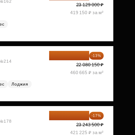
, №162
23 129 000 ₽
419 150 ₽ за м²
ес
19 209 731 ₽
-13%
, №214
22 080 150 ₽
460 665 ₽ за м²
ес
Лоджия
19 292 105 ₽
-17%
, №178
23 243 500 ₽
421 225 ₽ за м²