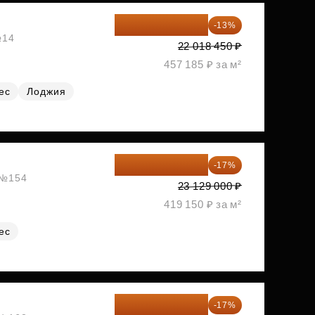
19 156 052 ₽
-13%
№14
22 018 450 ₽
457 185 ₽ за м²
ес
Лоджия
19 197 070 ₽
-17%
, №154
23 129 000 ₽
419 150 ₽ за м²
ес
19 197 070 ₽
-17%