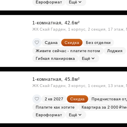
Евроформат
Ещё
1-комнатная,
42.6м²
ЖК Скай Гарден, 1 корпус, 2 секция, 17 этаж
Сдана
Скидка
Без отделки
Живите сейчас - платите потом
Лоджия
Гибкая планировка
Ещё
1-комнатная,
45.8м²
ЖК Скай Гарден, 3 корпус, 1 секция, 13 этаж,
2 кв 2027
Скидка
Предчистовая от
Платите как хотите
Квартира за 2 000 ₽/м
Евроформат
Ещё