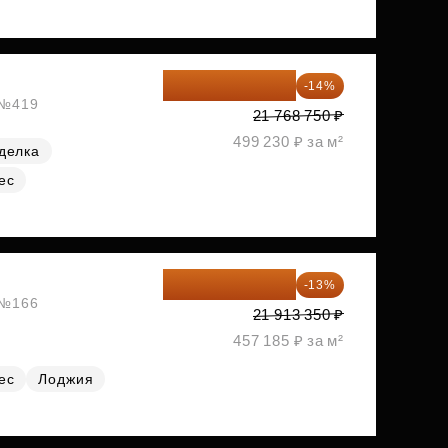
18 721 125 ₽
-14%
, №419
21 768 750 ₽
499 230 ₽ за м²
делка
ес
19 064 615 ₽
-13%
, №166
21 913 350 ₽
457 185 ₽ за м²
ес
Лоджия