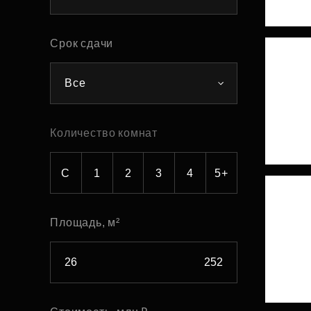
Рефинансирование
Срок сдачи
Все
Количество комнат
С
1
2
3
4
5+
Площадь, м²