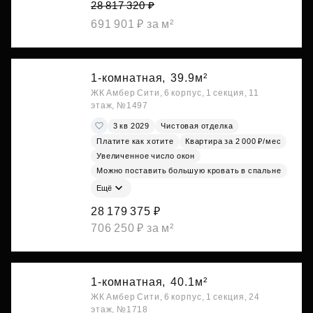
28 817 320 ₽
691 901 ₽ за м²
1-комнатная,
39.9м²
ЖК Амбер Сити, 6 корпус, 1 секция, 11
этаж, №1497
3 кв 2029
Чистовая отделка
Платите как хотите
Квартира за 2 000 ₽/мес
Увеличенное число окон
Можно поставить большую кровать в спальне
Ещё
28 179 375 ₽
706 250 ₽ за м²
1-комнатная,
40.1м²
ЖК Амбер Сити, 6 корпус, 1 секция, 24
этаж, №1718