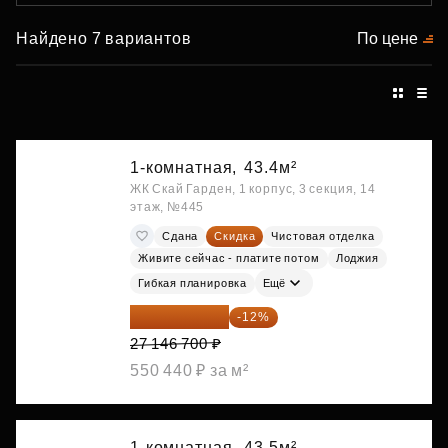
Найдено 7 вариантов
По цене
1-комнатная,
43.4м²
ЖК Скай Гарден, 1 корпус, 3 секция, 14
этаж, №445
Сдана
Скидка
Чистовая отделка
Живите сейчас - платите потом
Лоджия
Гибкая планировка
Ещё
23 889 096 ₽
-12%
27 146 700 ₽
550 440 ₽ за м²
1-комнатная,
43.5м²