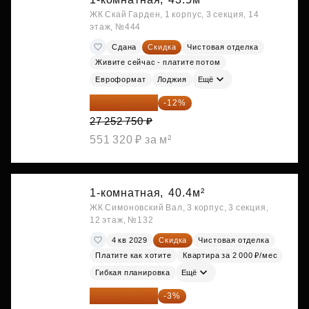
ЖК Скай Гарден, 1 корпус, 3 секция, 14
этаж, №444
Сдана
Скидка
Чистовая отделка
Живите сейчас - платите потом
Евроформат
Лоджия
Ещё
23 982 420 ₽
-12%
27 252 750 ₽
551 320 ₽ за м²
1-комнатная,
40.4м²
ЖК Симоновский Вал, 3 корпус, 3 секция,
12 этаж, №132
4 кв 2029
Скидка
Чистовая отделка
Платите как хотите
Квартира за 2 000 ₽/мес
Гибкая планировка
Ещё
27 952 800 ₽
-3%