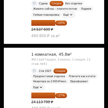
Сдана
Скидка
Без отделки
Живите сейчас - платите потом
Лоджия
Гибкая планировка
Ещё
19 630 080 ₽
-20%
24 537 600 ₽
460 800 ₽ за м²
1-комнатная,
45.8м²
ЖК Скай Гарден, 3 корпус, 1 секция, 13
этаж, №91
2 кв 2027
Скидка
Предчистовая отделка
Платите как хотите
Квартира за 2 000 ₽/мес
Евроформат
Ещё
20 014 371 ₽
-17%
24 113 700 ₽