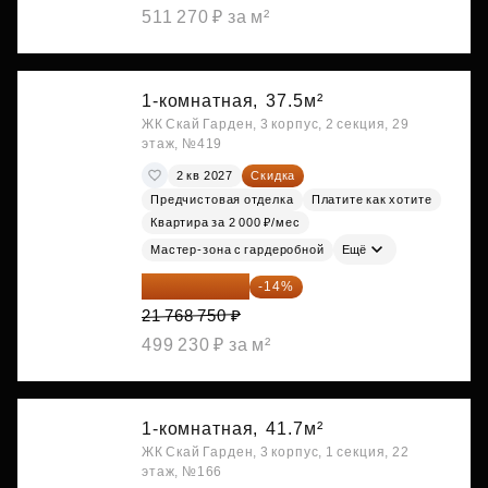
511 270 ₽ за м²
1-комнатная,
37.5м²
ЖК Скай Гарден, 3 корпус, 2 секция, 29
этаж, №419
2 кв 2027
Скидка
Предчистовая отделка
Платите как хотите
Квартира за 2 000 ₽/мес
Мастер-зона с гардеробной
Ещё
18 721 125 ₽
-14%
21 768 750 ₽
499 230 ₽ за м²
1-комнатная,
41.7м²
ЖК Скай Гарден, 3 корпус, 1 секция, 22
этаж, №166