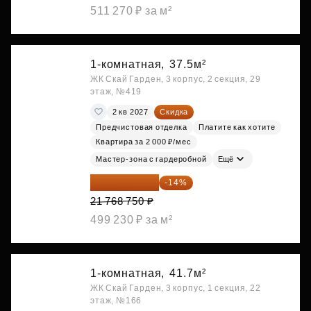
511 270 ₽ за м²
1-комнатная,
37.5м²
ЖК Скай Гарден, 3 корпус, 2 секция, 29
этаж, №419
2 кв 2027
Скидка
Предчистовая отделка
Платите как хотите
Квартира за 2 000 ₽/мес
Мастер-зона с гардеробной
Ещё
18 721 125 ₽
-14%
21 768 750 ₽
499 230 ₽ за м²
1-комнатная,
41.7м²
ЖК Скай Гарден, 3 корпус, 1 секция, 22
этаж, №166