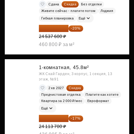
Сдана
Скидка
Без отделки
Живите сейчас - платите потом
Лоджия
Гибкая планировка
Ещё
19 630 080 ₽
-20%
24 537 600 ₽
460 800 ₽ за м²
1-комнатная,
45.8м²
ЖК Скай Гарден, 3 корпус, 1 секция, 13
этаж, №91
2 кв 2027
Скидка
Предчистовая отделка
Платите как хотите
Квартира за 2 000 ₽/мес
Евроформат
Ещё
20 014 371 ₽
-17%
24 113 700 ₽