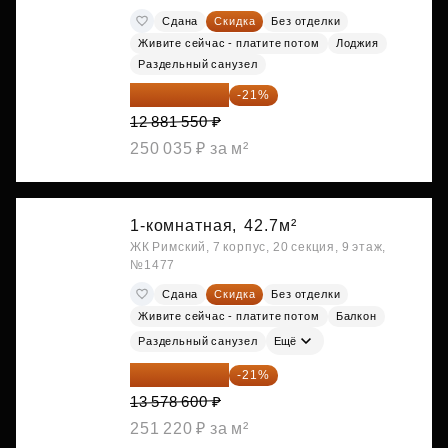
Сдана
Скидка
Без отделки
Живите сейчас - платите потом
Лоджия
Раздельный санузел
10 176 425 ₽
-21%
12 881 550 ₽
250 035 ₽ за м²
1-комнатная,
42.7м²
ЖК Римский, 7 корпус, 20 секция, 9 этаж,
№1477
Сдана
Скидка
Без отделки
Живите сейчас - платите потом
Балкон
Раздельный санузел
Ещё
10 727 094 ₽
-21%
13 578 600 ₽
251 220 ₽ за м²