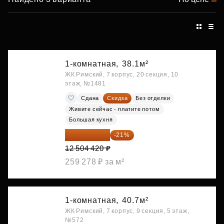
1-комнатная,
38.1м²
ЖК Римский, 7 корпус, 20 секция, 10
этаж, №1481
Сдана
Скидка
Без отделки
Живите сейчас - платите потом
Большая кухня
9 878 492 ₽
-21%
12 504 420 ₽
259 278 ₽ за м²
1-комнатная,
40.7м²
ЖК Римский, 7 корпус, 9 секция, 5 этаж,
№572