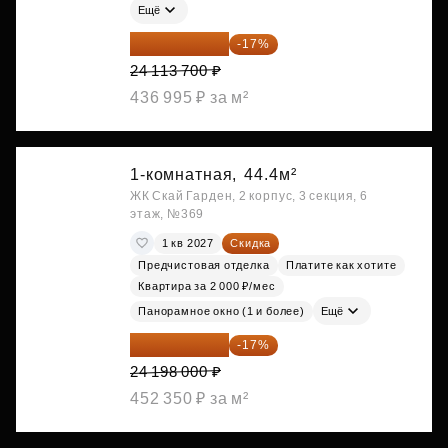
Ещё
20 014 371 ₽
-17%
24 113 700 ₽
436 995 ₽ за м²
1-комнатная,
44.4м²
ЖК Скай Гарден, 2 корпус, 3 секция, 6
этаж, №369
1 кв 2027
Скидка
Предчистовая отделка
Платите как хотите
Квартира за 2 000 ₽/мес
Панорамное окно (1 и более)
Ещё
20 084 340 ₽
-17%
24 198 000 ₽
452 350 ₽ за м²