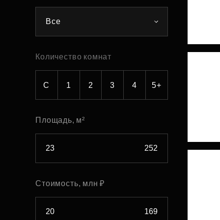
Рефинансирование
Все
Количество комнат
С
1
2
3
4
5+
Площадь, м²
Стоимость, млн ₽