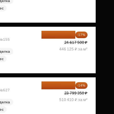
делка
ес
20 432 525 ₽
-17%
, №155
24 617 500 ₽
446 125 ₽ за м²
делка
ес
20 467 441 ₽
-14%
, №627
23 799 350 ₽
510 410 ₽ за м²
делка
ес