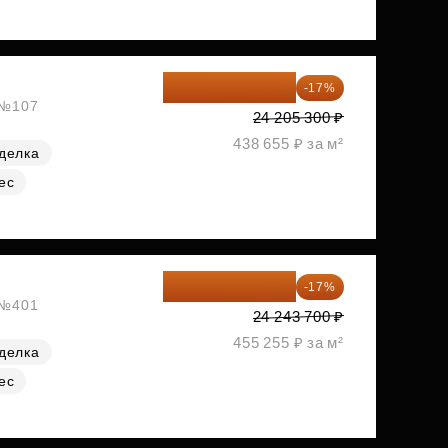
20 090 399 ₽
-17%
, №107
24 205 300 ₽
438 655 ₽ за м²
делка
ес
20 122 271 ₽
-17%
, №401
24 243 700 ₽
455 255 ₽ за м²
делка
ес