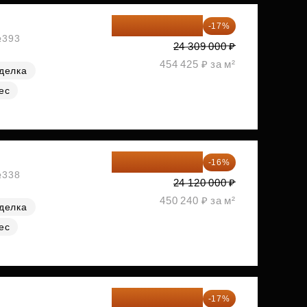
20 176 470 ₽
-17%
№393
24 309 000 ₽
454 425 ₽ за м²
делка
ес
20 260 800 ₽
-16%
№338
24 120 000 ₽
450 240 ₽ за м²
делка
ес
20 305 701 ₽
-17%