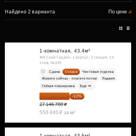
Найдено 2 варианта
По цене
1-комнатная,
43.4м²
ЖК Скай Гарден, 1 корпус, 3 секция, 14
этаж, №445
Сдана
Скидка
Чистовая отделка
Живите сейчас - платите потом
Лоджия
Гибкая планировка
Ещё
23 889 096 ₽
-12%
27 146 700 ₽
550 440 ₽ за м²
1-комнатная,
43.5м²