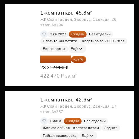
1-комнатная,
45.8м²
ЖК Скай Гарден, 3 корпус, 1 секция, 26
этаж, №194
2 кв 2027
Скидка
Без отделки
Платите как хотите
Квартира за 2 000 ₽/мес
Евроформат
Ещё
19 349 126 ₽
-17%
23 312 200 ₽
422 470 ₽ за м²
1-комнатная,
42.6м²
ЖК Скай Гарден, 1 корпус, 2 секция, 17
этаж, №357
Сдана
Скидка
Без отделки
Живите сейчас - платите потом
Лоджия
Гибкая планировка
Ещё