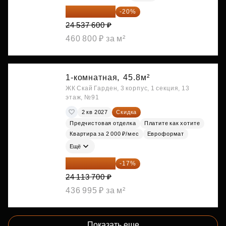
19 630 080 ₽
-20%
24 537 600 ₽
460 800 ₽ за м²
1-комнатная,
45.8м²
ЖК Скай Гарден, 3 корпус, 1 секция, 13
этаж, №91
2 кв 2027
Скидка
Предчистовая отделка
Платите как хотите
Квартира за 2 000 ₽/мес
Евроформат
Ещё
20 014 371 ₽
-17%
24 113 700 ₽
436 995 ₽ за м²
Показать еще