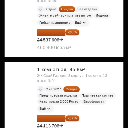
этаж, №357
Сдана
Скидка
Без отделки
Живите сейчас - платите потом
Лоджия
Гибкая планировка
Ещё
19 630 080 ₽
-20%
24 537 600 ₽
460 800 ₽ за м²
1-комнатная,
45.8м²
ЖК Скай Гарден, 3 корпус, 1 секция, 13
этаж, №91
2 кв 2027
Скидка
Предчистовая отделка
Платите как хотите
Квартира за 2 000 ₽/мес
Евроформат
Ещё
20 014 371 ₽
-17%
24 113 700 ₽