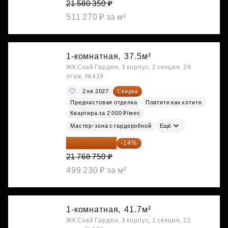
21 580 350 ₽
511 270 ₽ за м²
1-комнатная,
37.5м²
ЖК Скай Гарден, 3 корпус, 2 секция, 29
этаж, №419
2 кв 2027
Скидка
Предчистовая отделка
Платите как хотите
Квартира за 2 000 ₽/мес
Мастер-зона с гардеробной
Ещё
18 721 125 ₽
-14%
21 768 750 ₽
499 230 ₽ за м²
1-комнатная,
41.7м²
ЖК Скай Гарден, 3 корпус, 1 секция, 22