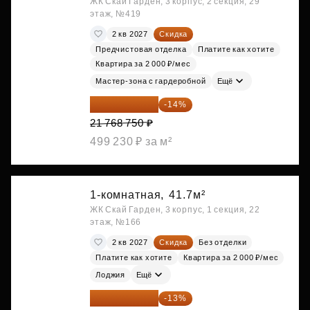
ЖК Скай Гарден, 3 корпус, 2 секция, 29
этаж, №419
2 кв 2027
Скидка
Предчистовая отделка
Платите как хотите
Квартира за 2 000 ₽/мес
Мастер-зона с гардеробной
Ещё
18 721 125 ₽
-14%
21 768 750 ₽
499 230 ₽ за м²
1-комнатная,
41.7м²
ЖК Скай Гарден, 3 корпус, 1 секция, 22
этаж, №166
2 кв 2027
Скидка
Без отделки
Платите как хотите
Квартира за 2 000 ₽/мес
Лоджия
Ещё
19 064 615 ₽
-13%