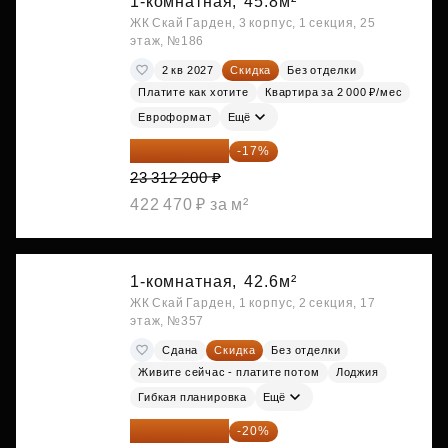
1-комнатная,
45.8м²
ЖК Скай Гарден, 3 корпус, 1 секция, 25
этаж, №186
2 кв 2027
Скидка
Без отделки
Платите как хотите
Квартира за 2 000 ₽/мес
Евроформат
Ещё
19 349 126 ₽
-17%
23 312 200 ₽
422 470 ₽ за м²
1-комнатная,
42.6м²
ЖК Скай Гарден, 1 корпус, 2 секция, 17
этаж, №357
Сдана
Скидка
Без отделки
Живите сейчас - платите потом
Лоджия
Гибкая планировка
Ещё
19 630 080 ₽
-20%