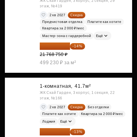
ЖК Скай Гарден, 3 корпус, 2 секция, 29
этаж, №419
2 кв 2027
Скидка
Предчистовая отделка
Платите как хотите
Квартира за 2 000 ₽/мес
Мастер-зона с гардеробной
Ещё
18 721 125 ₽
-14%
21 768 750 ₽
499 230 ₽ за м²
1-комнатная,
41.7м²
ЖК Скай Гарден, 3 корпус, 1 секция, 22
этаж, №166
2 кв 2027
Скидка
Без отделки
Платите как хотите
Квартира за 2 000 ₽/мес
Лоджия
Ещё
19 064 615 ₽
-13%