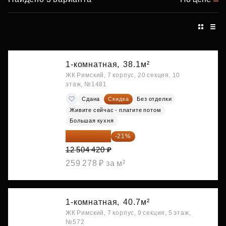
1-комнатная,
38.1м²
ЖК Римский, 7 корпус, 20 секция, 10
этаж, №1481
Сдана
Скидка
Без отделки
Живите сейчас - платите потом
Большая кухня
9 878 492 ₽
-21%
12 504 420 ₽
259 278 ₽ за м²
1-комнатная,
40.7м²
ЖК Римский, 7 корпус, 9 секция, 5 этаж,
№572