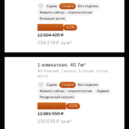
Сдана
Скидка
Без отделки
Живите сейчас - платите потом
Большая кухня
9 878 492 ₽
-21%
12 504 420 ₽
259 278 ₽ за м²
1-комнатная,
40.7м²
ЖК Римский, 7 корпус, 9 секция, 5 этаж,
№572
Сдана
Скидка
Без отделки
Живите сейчас - платите потом
Лоджия
Раздельный санузел
10 176 425 ₽
-21%
12 881 550 ₽
250 035 ₽ за м²