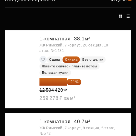
1-комнатная,
38.1м²
ЖК Римский, 7 корпус, 20 секция, 10
этаж, №1481
Сдана
Скидка
Без отделки
Живите сейчас - платите потом
Большая кухня
9 878 492 ₽
-21%
12 504 420 ₽
259 278 ₽ за м²
1-комнатная,
40.7м²
ЖК Римский, 7 корпус, 9 секция, 5 этаж,
№572