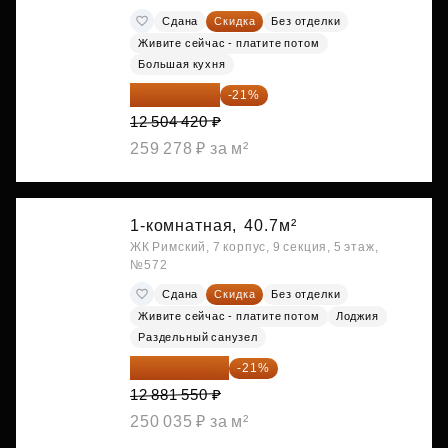
Сдана
Скидка
Без отделки
Живите сейчас - платите потом
Большая кухня
9 878 492 ₽
-21%
12 504 420 ₽
259 278 ₽ за м²
1-комнатная,
40.7м²
ЖК Римский, 7 корпус, 9 секция, 5 этаж,
№572
Сдана
Скидка
Без отделки
Живите сейчас - платите потом
Лоджия
Раздельный санузел
10 176 425 ₽
-21%
12 881 550 ₽
250 035 ₽ за м²