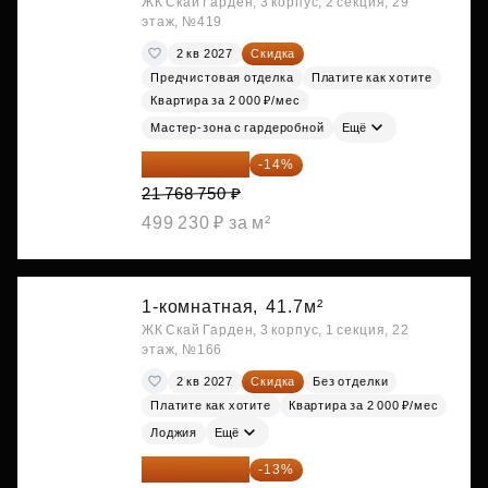
ЖК Скай Гарден, 3 корпус, 2 секция, 29
этаж, №419
2 кв 2027
Скидка
Предчистовая отделка
Платите как хотите
Квартира за 2 000 ₽/мес
Мастер-зона с гардеробной
Ещё
18 721 125 ₽
-14%
21 768 750 ₽
499 230 ₽ за м²
1-комнатная,
41.7м²
ЖК Скай Гарден, 3 корпус, 1 секция, 22
этаж, №166
2 кв 2027
Скидка
Без отделки
Платите как хотите
Квартира за 2 000 ₽/мес
Лоджия
Ещё
19 064 615 ₽
-13%