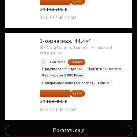
20 014 371 ₽
-17%
24 113 700 ₽
436 995 ₽ за м²
1-комнатная,
44.4м²
ЖК Скай Гарден, 2 корпус, 3 секция, 3
этаж, №345
1 кв 2027
Скидка
Предчистовая отделка
Платите как хотите
Квартира за 2 000 ₽/мес
Панорамное окно (1 и более)
Ещё
20 084 340 ₽
-17%
24 198 000 ₽
452 350 ₽ за м²
Показать еще