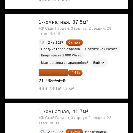
1-комнатная,
37.5м²
ЖК Скай Гарден, 3 корпус, 2 секция, 29
этаж, №419
2 кв 2027
Скидка
Предчистовая отделка
Платите как хотите
Квартира за 2 000 ₽/мес
Мастер-зона с гардеробной
Ещё
18 721 125 ₽
-14%
21 768 750 ₽
499 230 ₽ за м²
1-комнатная,
41.7м²
ЖК Скай Гарден, 3 корпус, 1 секция, 22
этаж, №166
2 кв 2027
Скидка
Без отделки