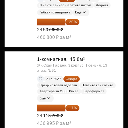
Живите сейчас - платите потом
Лоджия
Гибкая планировка
Ещё
19 630 080 ₽
-20%
24 537 600 ₽
460 800 ₽ за м²
1-комнатная,
45.8м²
ЖК Скай Гарден, 3 корпус, 1 секция, 13
этаж, №91
2 кв 2027
Скидка
Предчистовая отделка
Платите как хотите
Квартира за 2 000 ₽/мес
Евроформат
Ещё
20 014 371 ₽
-17%
24 113 700 ₽
436 995 ₽ за м²