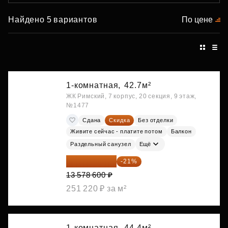
Найдено 5 вариантов
По цене
1-комнатная,
42.7м²
ЖК Римский, 7 корпус, 20 секция, 9 этаж,
№1477
Сдана
Скидка
Без отделки
Живите сейчас - платите потом
Балкон
Раздельный санузел
Ещё
10 727 094 ₽
-21%
13 578 600 ₽
251 220 ₽ за м²
1-комнатная,
44.4м²