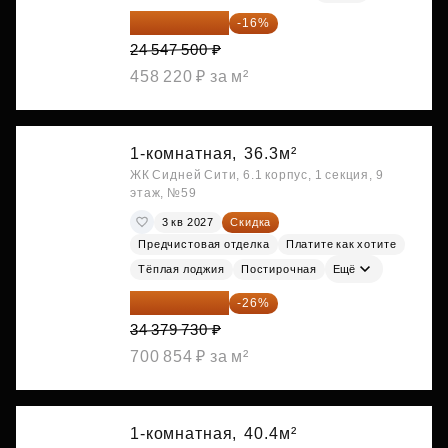
20 619 900 ₽
-16%
24 547 500 ₽
458 220 ₽ за м²
1-комнатная,
36.3м²
ЖК Сидней Сити, 6.1 корпус, 1 секция, 9
этаж, №59
3 кв 2027
Скидка
Предчистовая отделка
Платите как хотите
Тёплая лоджия
Постирочная
Ещё
25 441 000 ₽
-26%
34 379 730 ₽
700 854 ₽ за м²
1-комнатная,
40.4м²