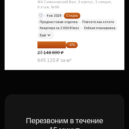
ЖК Симоновский Вал, 3 корпус, 3 секция,
9 этаж, №96
4 кв 2029
Скидка
Предчистовая отделка
Платите как хотите
Квартира за 2 000 ₽/мес
Гибкая планировка
Ещё
26 062 848 ₽
-4%
27 148 800 ₽
645 120 ₽ за м²
Перезвоним в течение