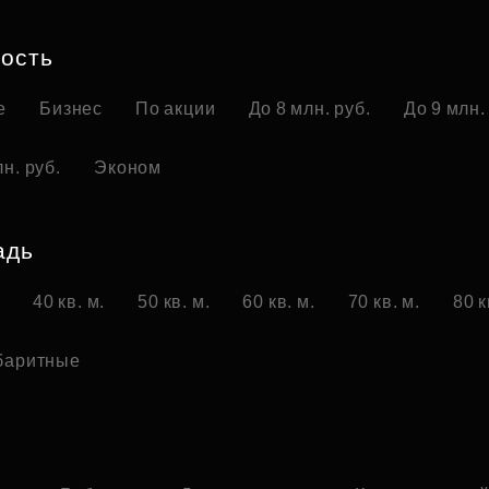
Субсидии
ость
е
Бизнес
По акции
До 8 млн. руб.
До 9 млн.
н. руб.
Эконом
адь
.
40 кв. м.
50 кв. м.
60 кв. м.
70 кв. м.
80 к
баритные
о