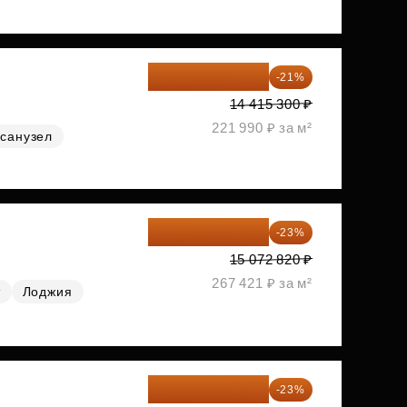
11 388 087 ₽
-21%
14 415 300 ₽
221 990 ₽ за м²
санузел
11 606 071 ₽
-23%
15 072 820 ₽
267 421 ₽ за м²
т
Лоджия
11 689 616 ₽
-23%