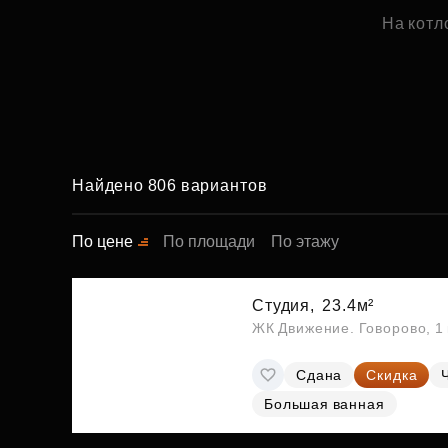
На котл
Найдено 806 вариантов
По цене
По площади
По этажу
Студия,
23.4м²
ЖК Движение. Говорово, 1 
Сдана
Скидка
Большая ванная