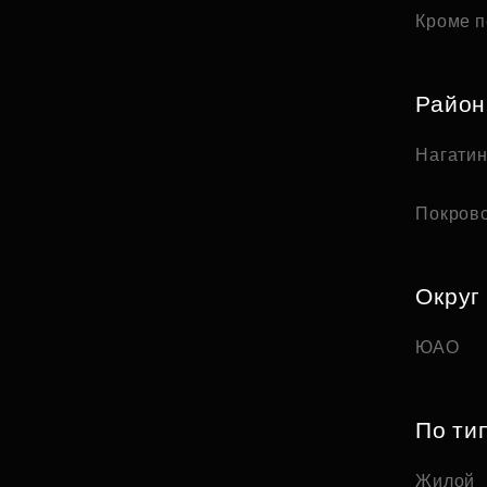
Кроме п
Райо
Нагати
Покров
Округ
ЮАО
По ти
Жилой