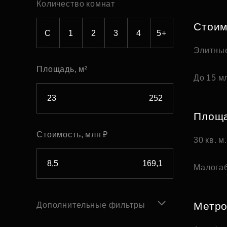
Количество комнат
Рефинансирование
Стоим
С
1
2
3
4
5+
Элитны
Площадь, м²
До 15 мл
Площ
Стоимость, млн ₽
30 кв. м
Малога
Метр
Дополнительные фильтры