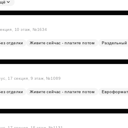
щё
секция, 10 этаж, №1634
Без отделки
Живите сейчас - платите потом
Раздельный 
пус, 17 секция, 9 этаж, №1089
Без отделки
Живите сейчас - платите потом
Евроформа
пус, 17 секция, 15 этаж, №1131