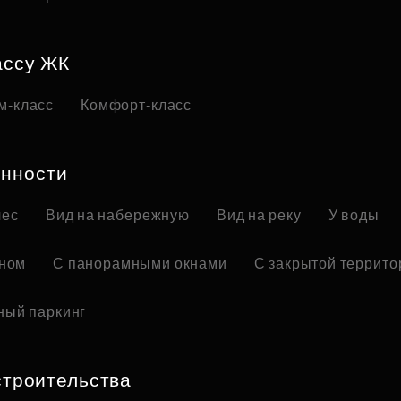
ассу ЖК
м-класс
Комфорт-класс
нности
лес
Вид на набережную
Вид на реку
У воды
оном
С панорамными окнами
С закрытой террито
ный паркинг
строительства