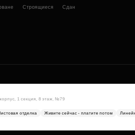
оване
Строящиеся
Сдан
корпус, 1 секция, 8 этаж, №79
Чистовая отделка
Живите сейчас - платите потом
Линей