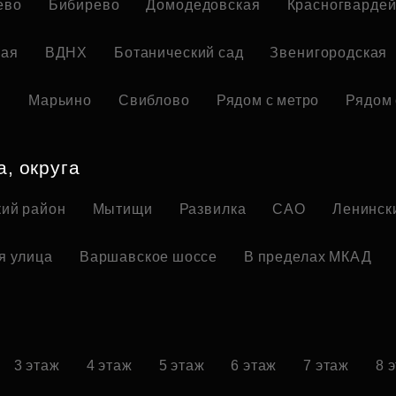
ево
Бибирево
Домодедовская
Красногвардей
кая
ВДНХ
Ботанический сад
Звенигородская
я
Марьино
Свиблово
Рядом с метро
Рядом 
а, округа
ий район
Мытищи
Развилка
САО
Ленинск
я улица
Варшавское шоссе
В пределах МКАД
3 этаж
4 этаж
5 этаж
6 этаж
7 этаж
8 