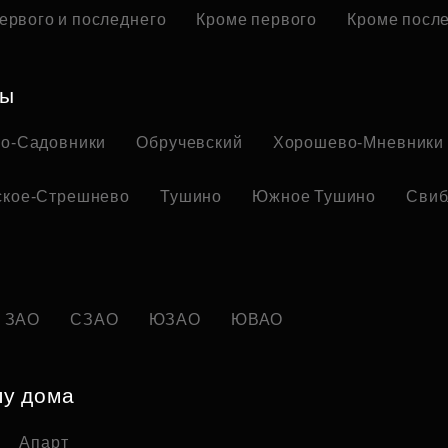
ервого и последнего
Кроме первого
Кроме посл
ны
но-Садовники
Обручевский
Хорошево-Мневники
ское-Стрешнево
Тушино
Южное Тушино
Свиб
ЗАО
СЗАО
ЮЗАО
ЮВАО
пу дома
Апарт