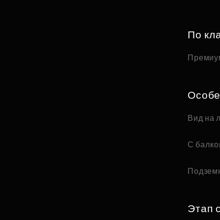
По кл
Премиу
Особе
Вид на 
С балк
Подзем
Этап 