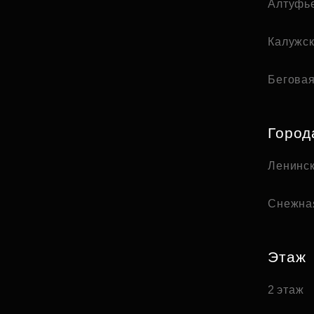
Алтуфь
Калужс
Бегова
Город
Ленинск
Снежна
Этаж
2 этаж