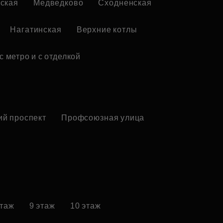
ская
Медведково
Сходненская
Нагатинская
Верхние котлы
с метро и с отделкой
ий проспект
Профсоюзная улица
этаж
9 этаж
10 этаж