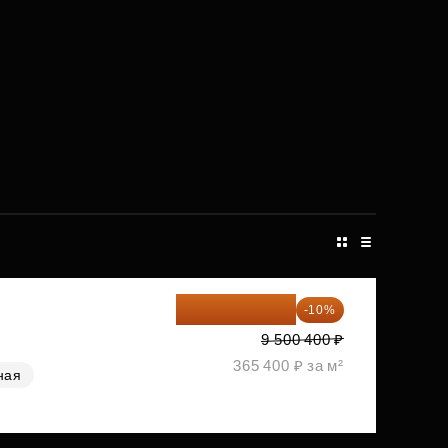
8 550 360 ₽
-10%
9 500 400 ₽
365 400 ₽ за м²
ная