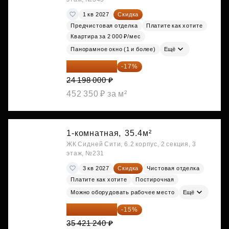
1 кв 2027
Скидка
Предчистовая отделка
Платите как хотите
Квартира за 2 000 ₽/мес
Панорамное окно (1 и более)
Ещё
20 084 340 ₽
-17%
24 198 000 ₽
452 350 ₽ за м²
1-комнатная,
35.4м²
ЖК Сидней Сити, 6.2 корпус, 2 секция, 3
этаж, №231
3 кв 2027
Скидка
Чистовая отделка
Платите как хотите
Постирочная
Можно оборудовать рабочее место
Ещё
30 108 054 ₽
-15%
35 421 240 ₽