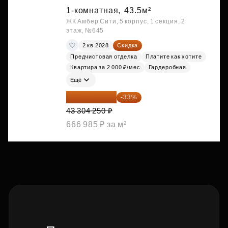
1-комнатная,
43.5м²
ЖК Амбер Сити, 5 корпус, 1 секция, 2
этаж, №645
2 кв 2028
Скидка
Предчистовая отделка
Платите как хотите
Квартира за 2 000 ₽/мес
Гардеробная
Ещё
29 013 848 ₽
-33%
43 304 250 ₽
666 985 ₽ за м²