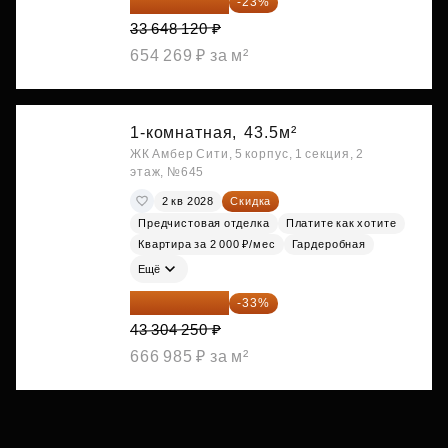
25 909 052 ₽
-23%
33 648 120 ₽
654 269 ₽ за м²
1-комнатная,
43.5м²
ЖК Амбер Сити, 5 корпус, 1 секция, 2
этаж, №645
2 кв 2028
Скидка
Предчистовая отделка
Платите как хотите
Квартира за 2 000 ₽/мес
Гардеробная
Ещё
29 013 848 ₽
-33%
43 304 250 ₽
666 985 ₽ за м²