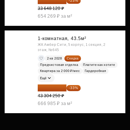
25 909 052 ₽
-23%
33 648 120 ₽
654 269 ₽ за м²
1-комнатная,
43.5м²
ЖК Амбер Сити, 5 корпус, 1 секция, 2
этаж, №645
2 кв 2028
Скидка
Предчистовая отделка
Платите как хотите
Квартира за 2 000 ₽/мес
Гардеробная
Ещё
29 013 848 ₽
-33%
43 304 250 ₽
666 985 ₽ за м²