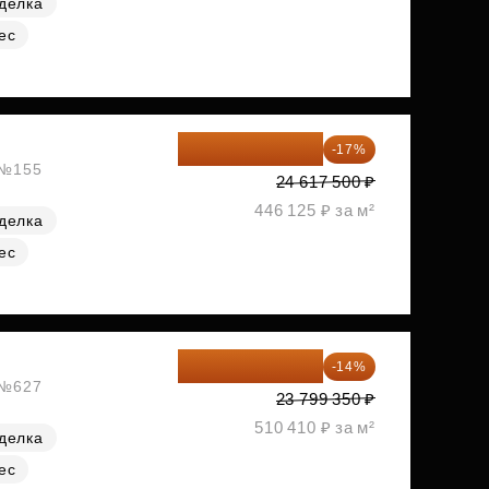
делка
ес
20 432 525 ₽
-17%
, №155
24 617 500 ₽
446 125 ₽ за м²
делка
ес
20 467 441 ₽
-14%
, №627
23 799 350 ₽
510 410 ₽ за м²
делка
ес