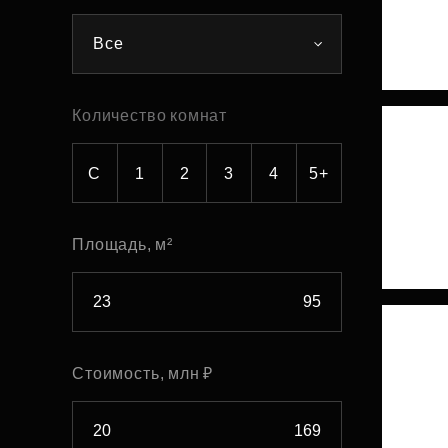
Рефинансирование
Все
Количество комнат
С
1
2
3
4
5+
Площадь, м²
Стоимость, млн ₽