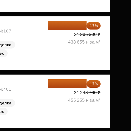
20 090 399 ₽
-17%
, №107
24 205 300 ₽
438 655 ₽ за м²
делка
ес
20 122 271 ₽
-17%
, №401
24 243 700 ₽
455 255 ₽ за м²
делка
ес