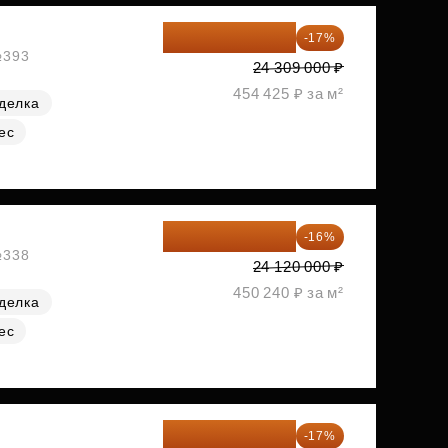
20 176 470 ₽
-17%
№393
24 309 000 ₽
454 425 ₽ за м²
делка
ес
20 260 800 ₽
-16%
№338
24 120 000 ₽
450 240 ₽ за м²
делка
ес
20 305 701 ₽
-17%