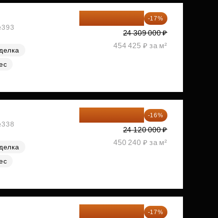
20 176 470 ₽
-17%
№393
24 309 000 ₽
454 425 ₽ за м²
делка
ес
20 260 800 ₽
-16%
№338
24 120 000 ₽
450 240 ₽ за м²
делка
ес
20 305 701 ₽
-17%