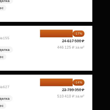
делка
ес
20 432 525 ₽
-17%
, №155
24 617 500 ₽
446 125 ₽ за м²
делка
ес
20 467 441 ₽
-14%
, №627
23 799 350 ₽
510 410 ₽ за м²
делка
ес