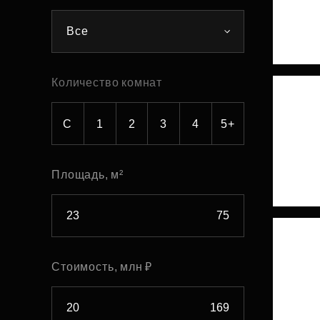
Рефинансирование
Все
Количество комнат
С
1
2
3
4
5+
Площадь, м²
Стоимость, млн ₽