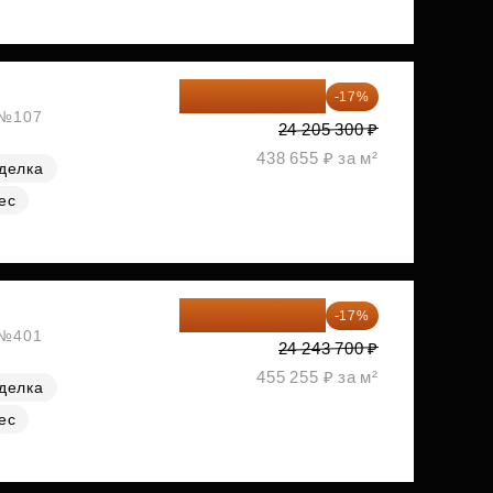
20 090 399 ₽
-17%
, №107
24 205 300 ₽
438 655 ₽ за м²
делка
ес
20 122 271 ₽
-17%
, №401
24 243 700 ₽
455 255 ₽ за м²
делка
ес