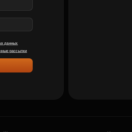
ых данных
нные рассылки