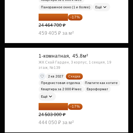
Панорамное окно (1 и более)
Ещё
20 305 701 ₽
-17%
24 464 700 ₽
459 405 ₽ за м²
1-комнатная,
45.8м²
ЖК Скай Гарден, 3 корпус, 1 секция, 19
этаж, №139
2 кв 2027
Скидка
Предчистовая отделка
Платите как хотите
Квартира за 2 000 ₽/мес
Евроформат
Ещё
20 337 490 ₽
-17%
24 503 000 ₽
444 050 ₽ за м²