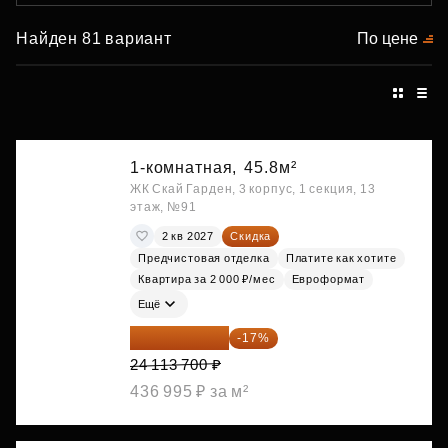
Найден 81 вариант
По цене
1-комнатная,
45.8м²
ЖК Скай Гарден, 3 корпус, 1 секция, 13
этаж, №91
2 кв 2027
Скидка
Предчистовая отделка
Платите как хотите
Квартира за 2 000 ₽/мес
Евроформат
Ещё
20 014 371 ₽
-17%
24 113 700 ₽
436 995 ₽ за м²