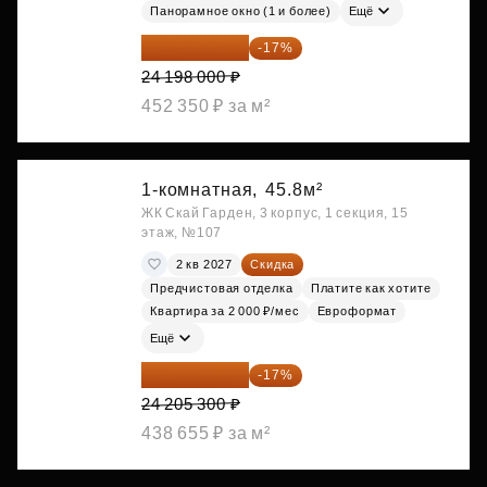
Панорамное окно (1 и более)
Ещё
20 084 340 ₽
-17%
24 198 000 ₽
452 350 ₽ за м²
1-комнатная,
45.8м²
ЖК Скай Гарден, 3 корпус, 1 секция, 15
этаж, №107
2 кв 2027
Скидка
Предчистовая отделка
Платите как хотите
Квартира за 2 000 ₽/мес
Евроформат
Ещё
20 090 399 ₽
-17%
24 205 300 ₽
438 655 ₽ за м²