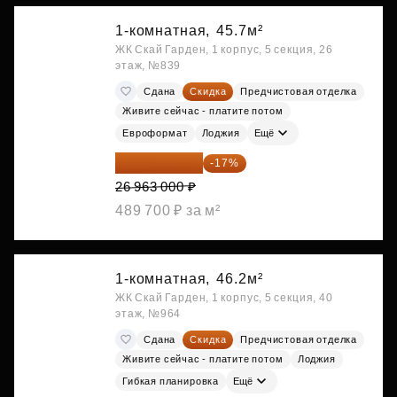
1-комнатная,
45.7м²
ЖК Скай Гарден, 1 корпус, 5 секция, 26
этаж, №839
Сдана
Скидка
Предчистовая отделка
Живите сейчас - платите потом
Евроформат
Лоджия
Ещё
22 379 290 ₽
-17%
26 963 000 ₽
489 700 ₽ за м²
1-комнатная,
46.2м²
ЖК Скай Гарден, 1 корпус, 5 секция, 40
этаж, №964
Сдана
Скидка
Предчистовая отделка
Живите сейчас - платите потом
Лоджия
Гибкая планировка
Ещё