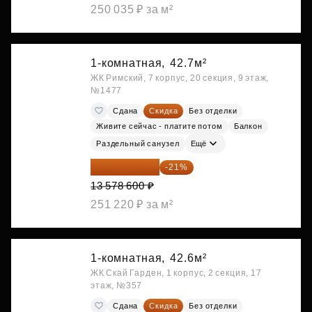
250 035 ₽ за м²
1-комнатная,
42.7м²
ЖК Римский, 7 корпус, 20 секция, 9 этаж,
№1477
Сдана
Скидка
Без отделки
Живите сейчас - платите потом
Балкон
Раздельный санузел
Ещё
10 727 094 ₽
-21%
13 578 600 ₽
251 220 ₽ за м²
1-комнатная,
42.6м²
ЖК Скай Гарден, 1 корпус, 2 секция, 17
этаж, №357
Сдана
Скидка
Без отделки