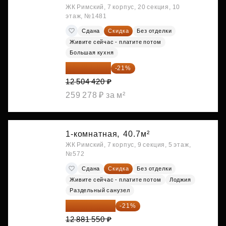
ЖК Римский, 7 корпус, 20 секция, 10
этаж, №1481
Сдана
Скидка
Без отделки
Живите сейчас - платите потом
Большая кухня
9 878 492 ₽
-21%
12 504 420 ₽
259 278 ₽ за м²
1-комнатная,
40.7м²
ЖК Римский, 7 корпус, 9 секция, 5 этаж,
№572
Сдана
Скидка
Без отделки
Живите сейчас - платите потом
Лоджия
Раздельный санузел
10 176 425 ₽
-21%
12 881 550 ₽