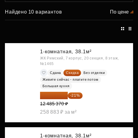
Найдено 10 вариантов
По цене
1-комнатная,
38.1м²
ЖК Римский, 7 корпус, 20 секция, 8 этаж,
№1465
Сдана
Скидка
Без отделки
Живите сейчас - платите потом
Большая кухня
9 863 442 ₽
-21%
12 485 370 ₽
258 883 ₽ за м²
1-комнатная,
38.1м²