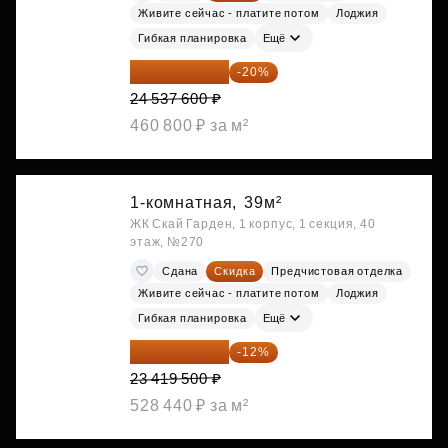
Живите сейчас - платите потом
Лоджия
Гибкая планировка
Ещё
19 630 080 ₽
-20%
24 537 600 ₽
460 800 ₽ за м²
1-комнатная,
39м²
ЖК Скай Гарден, 1 корпус, 1 секция, 40
этаж, №270
Сдана
Скидка
Предчистовая отделка
Живите сейчас - платите потом
Лоджия
Гибкая планировка
Ещё
20 609 160 ₽
-12%
23 419 500 ₽
528 440 ₽ за м²