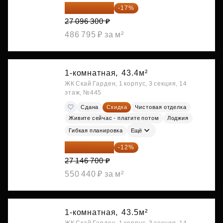
22 489 929 ₽
-17%
27 096 300 ₽
486 795 ₽ за м²
1-комнатная,
43.4м²
ЖК Скай Гарден, 1 корпус, 3 секция, 14
этаж, №445
Сдана
Скидка
Чистовая отделка
Живите сейчас - платите потом
Лоджия
Гибкая планировка
Ещё
23 889 096 ₽
-12%
27 146 700 ₽
550 440 ₽ за м²
1-комнатная,
43.5м²