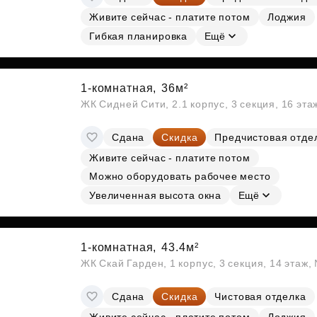
Живите сейчас - платите потом
Лоджия
Гибкая планировка
Ещё
1-комнатная,
36м²
ЖК Сидней Сити, 2.1 корпус, 3 секция, 16 эт
Сдана
Скидка
Предчистовая отде
Живите сейчас - платите потом
Можно оборудовать рабочее место
Увеличенная высота окна
Ещё
1-комнатная,
43.4м²
ЖК Скай Гарден, 1 корпус, 3 секция, 14 этаж
Сдана
Скидка
Чистовая отделка