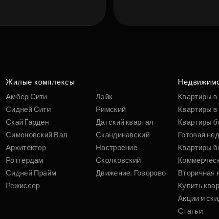
Жилые комплексы
Недвижим
Амбер Сити
Лэйк
Квартиры в
Сидней Сити
Римский
Квартиры в 
Скай Гарден
Датский квартал
Квартиры б
Симоновский Вал
Скандинавский
Готовая не
Архитектор
Настроение
Квартиры б
Роттердам
Сколковский
Коммерчес
Сидней Прайм
Движение. Говорово
Вторичная 
Режиссер
Купить ква
Акции и ски
Статьи