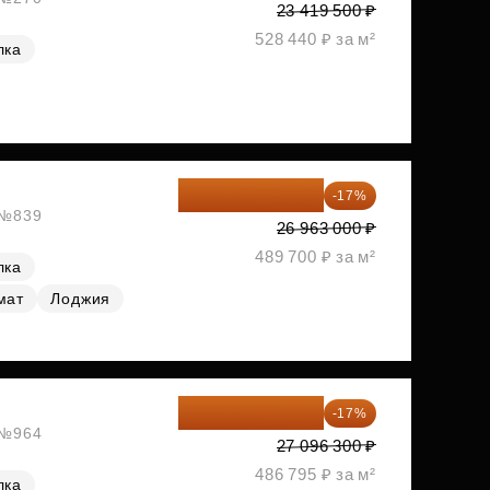
23 419 500 ₽
528 440 ₽ за м²
лка
22 379 290 ₽
-17%
, №839
26 963 000 ₽
489 700 ₽ за м²
лка
мат
Лоджия
22 489 929 ₽
-17%
, №964
27 096 300 ₽
486 795 ₽ за м²
лка