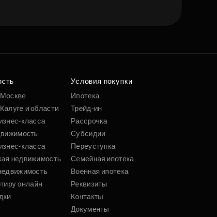
ость
Условия покупки
 Москве
Ипотека
Калуге и области
Трейд-ин
изнес-класса
Рассрочка
движимость
Субсидии
изнес-класса
Переуступка
кая недвижимость
Семейная ипотека
недвижимость
Военная ипотека
ртиру онлайн
Реквизиты
дки
Контакты
Документы