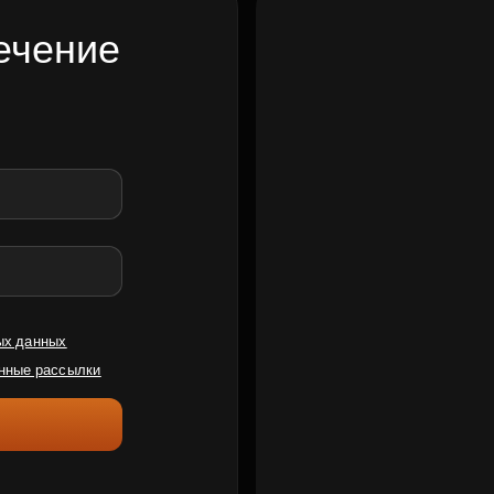
ечение
ых данных
нные рассылки