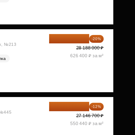
22 550 400 ₽
-20%
аж, №213
28 188 000 ₽
626 400 ₽ за м²
лка
23 889 096 ₽
-12%
, №445
27 146 700 ₽
550 440 ₽ за м²