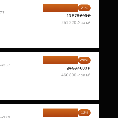
10 727 094 ₽
-21%
477
13 578 600 ₽
251 220 ₽ за м²
19 630 080 ₽
-20%
, №357
24 537 600 ₽
460 800 ₽ за м²
20 609 160 ₽
-12%
, №270