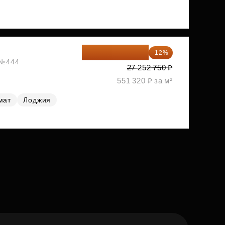
23 982 420 ₽
-12%
, №444
27 252 750 ₽
551 320 ₽ за м²
мат
Лоджия