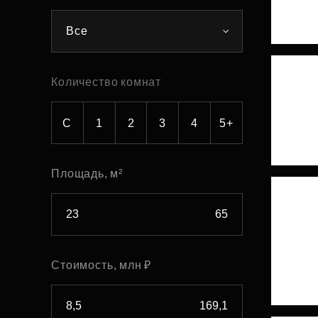
Рефинансирование
Все
Количество комнат
С
1
2
3
4
5+
Площадь, м²
Стоимость, млн ₽