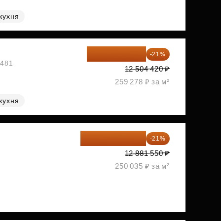
кухня
9 878 492 ₽
-21%
1481
12 504 420 ₽
259 278 ₽ за м²
кухня
10 176 425 ₽
-21%
2
12 881 550 ₽
250 035 ₽ за м²